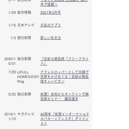
外で披露へ
1/29
航空情報
2021年3月号
1/15
日本テレビ
元気のアプリ
1/3
朝日新聞
新しい生き方
2020/1
​毎日新聞
「空彩る熱気球「フリーフライ
0/31
ト」
7/20
LIFULL
アドレスホッパーとして夫婦で
HOME'SのDIY
世界をかけめぐる！目指せ熱気
Mag
球チャンピオン
5/25
朝日新聞
佐賀）自宅からオンラインで熱
気球セミナー 藤田選手
2019/1
サガテレビ
40周年「佐賀インターナショナ
1/15
ルバルーンフェスタ」ダイジェ
スト