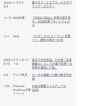
日付
魅せます！とちブラ～とちぎブ
2024/1
とちテレ
ランド・ぶらり～
2/8
「SAGA SOUL」佐賀の秋を彩
11/15
NHK佐賀
る：2024佐賀バルーンフェス
タ
「スポーツ×ヒューマン」世界
11/1
NHK
一へ 勝利の風をつかめ
2023/1
スタジオパー
就活で内定辞退。その後「気球
0/15
ソル
操縦士」として27歳で世界一の
快挙を達成した話。
4/5
テレビ東京
ローカル路線バス乗り継ぎ対決
旅
1/22
Financial
お金の教養フェスティバル
Academy主催
2023
イベント