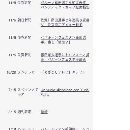
11/8
佐賀新聞
バルーン藤田選手ら知事表敬
パシフィック・カップ結果報告
11/6
朝日新聞
佐賀）藤田選手２年連続６度目
Ｖ 佐賀市民デビュー戦で
11/5
佐賀新聞
＜バルーンフェスタ＞藤田選
手、妻と「地元Ｖ」
11/5
佐賀新聞
藤田雄大選手にトロフィーと賞
金 バルーンフェスタ表彰式
10/28
フジテレビ
「めざましテレビ」キラビト
7/15
スペインメデ
Un vuelo silencioso con Yudai
ィア
Fujita
3/15
週刊新潮
結婚
1/18
バルーンミュ
バルーンファン感謝祭トークラ