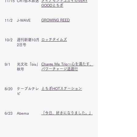
ダイアモンドユカイのVERY
11/15
CRT栃木放送
GOODとちぎ
GROWING REED
11/2
J-WAVE
ロッテタイムズ
10/2
​週刊新潮10月
2日号
Charge Me Trip〜心を満たす、
9/1
​光文社「bis」
パワーチャージ逃避行
秋号
とちぎHOTステーション
8/20
ケーブルテレ
ビ
​「今日、好きになりました。」
6/23
Abema