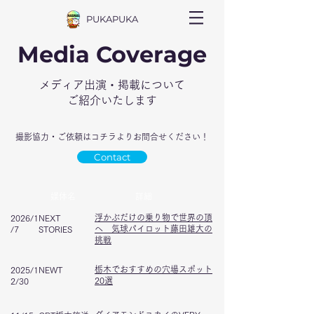
PUKAPUKA
Media Coverage
メディア出演・掲載について
ご紹介いたします
撮影協力・ご依頼はコチラよりお問合せください！
Contact
媒体名
詳細
浮かぶだけの乗り物で世界の頂
2026/1
NEXT
へ 気球パイロット藤田雄大の
/7
STORIES
挑戦
栃木でおすすめの穴場スポット
2025/1
NEWT
20選
2/30