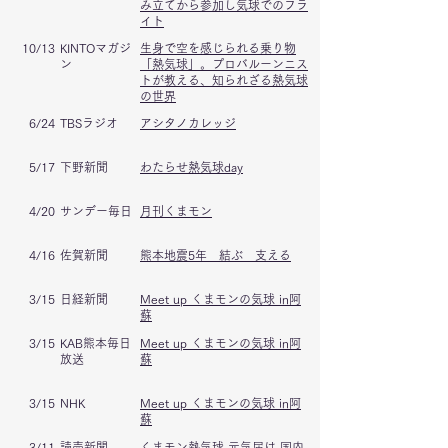
み立てから参加し気球でのフラ
イト
10/13
KINTOマガジ
生身で空を感じられる乗り物
ン
「熱気球」。プロバルーンニス
トが教える、知られざる熱気球
の世界
6/24
TBSラジオ
アシタノカレッジ
5/17
下野新聞
わたらせ熱気球day
4/20
サンデー毎日
月刊くまモン
4/16
佐賀新聞
熊本地震5年 結ぶ 支える
3/15
​日経新聞
Meet up くまモンの気球 in阿
蘇
3/15
KAB熊本毎日
Meet up くまモンの気球 in阿
放送
蘇
3/15
NHK
Meet up くまモンの気球 in阿
蘇
3/11
読売新聞
くまモン熱気球 元気届け 国内