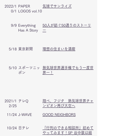
2022/1
PAPER
気球でサンライズ
0/1
LOGOS vol.10
9/9
Everything
50人が紡ぐ50通りのストーリ
Has A Story
ー
5/18
東京新聞
理想の住まいを満喫
5/10
スポーツニッ
熱気球世界選手権でもう一度世
ポン
界一！
2021/1
​テレQ
翔べ、フジタ 熱気球世界チャ
2/25
ンピオン再び大空へ
11/24
J-WAVE
GOOD NEIGHBORS
10/24
日テレ
「行列のできる相談所」初めて
やってみます！SP 谷中敦は組